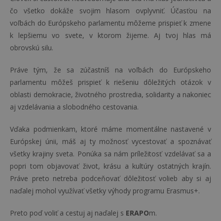
čo všetko dokáže svojim hlasom ovplyvniť. Účasťou na
voľbách do Európskeho parlamentu môžeme prispieť k zmene
k lepšiemu vo svete, v ktorom žijeme. Aj tvoj hlas má
obrovskú silu.
Práve tým, že sa zúčastníš na voľbách do Európskeho
parlamentu môžeš prispieť k riešeniu dôležitých otázok v
oblasti demokracie, životného prostredia, solidarity a nakoniec
aj vzdelávania a slobodného cestovania.
Vďaka podmienkam, ktoré máme momentálne nastavené v
Európskej únii, máš aj ty možnosť vycestovať a spoznávať
všetky krajiny sveta. Ponúka sa nám príležitosť vzdelávať sa a
popri tom objavovať život, krásu a kultúry ostatných krajín.
Práve preto netreba podceňovať dôležitosť volieb aby si aj
naďalej mohol využívať všetky výhody programu Erasmus+.
Preto poď voliť a cestuj aj naďalej s
ERAPO
m.