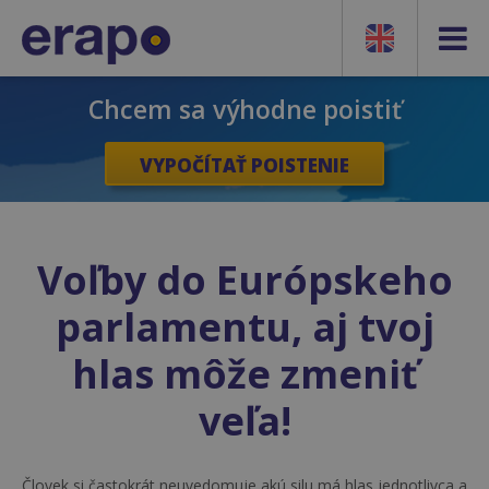
Chcem sa výhodne poistiť
VYPOČÍTAŤ POISTENIE
Voľby do Európskeho
parlamentu, aj tvoj
hlas môže zmeniť
veľa!
Človek si častokrát neuvedomuje akú silu má hlas jednotlivca a