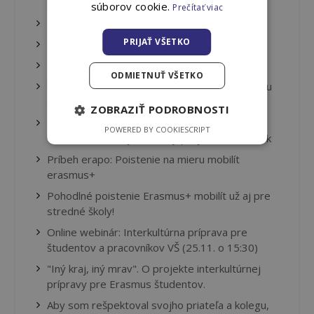
Štatistiky roku 2023
súborov cookie.
Prečítať viac
Najkrajšie chvíle na Erasme - 2.časť
PRIJAŤ VŠETKO
Najkrajšie chvíle na Erasme
Nahlásenie škodovej udalosti ONLINE
ODMIETNUŤ VŠETKO
Vianočná súťaž Erapo: Zdieľajte svoju najkrajšiu
chvíľu na Erasme!
ZOBRAZIŤ PODROBNOSTI
Po zahraničnej stáži sa oplatí na Slovensko
POWERED BY COOKIESCRIPT
vrátiť! Predstavujeme nový projekt: stážista.sk
Príbeh erapo: Poistenie na mieru mobilít
erasmus+
Pohodlné poistenie Erasmus+ mobilít už aj pre
stredné školy!
Online webinár: Interkultúrna príprava pre
študentov a pracovníkov VŠ (25.11. o 15:30)
"Iný kraj, iný mrav". O projekte interkultúrnej
prípravy pre Erasmus študentov.
Aby som rešpektoval svojho priateľa a kolegu,