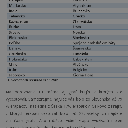
Na porovnanie tu máme aj graf krajín z ktorých ste
vycestovali. Samozrejme najviac vás bolo zo Slovenska až 79
% erapákov, následne z Česka 17% erapákov. Celkovo z krajín,
z ktorých erapáci cestovali bolo až 28, všetky ich nájdete
v našom grafe. Ako môžete vidieť Erapo využívajú nielen
slovenský erasmáci ale aj erasmáci z celého sveta.