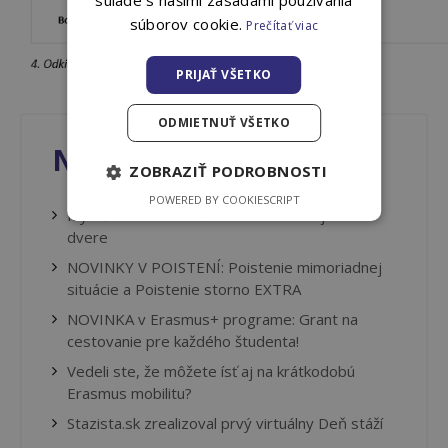
súlade s našimi zásadami používania
súborov cookie.
Prečítať viac
PRIJAŤ VŠETKO
ODMIETNUŤ VŠETKO
Novinky
ZOBRAZIŤ PODROBNOSTI
POWERED BY COOKIESCRIPT
Myslíš na budúcnosť? Erasmus ti v nej otvorí
dvere
NOVINKY V POISTENÍ: Poistenie mimoriadnej
situácie a Poistenie storno EXTRA
NOVINKA v Erasmus+ programe: Grant na
cestovanie pre každého študenta!
Vedeli ste, že môžete ísť aj na krátkodobú
Erasmus mobilitu?
Stazista.sk zrealizoval prvý virtuálny Deň stáží