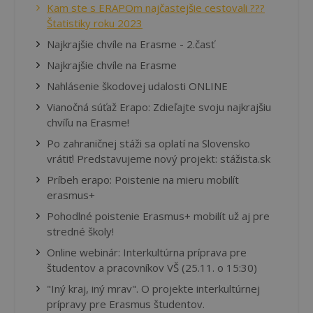
Kam ste s ERAPOm najčastejšie cestovali ???
Štatistiky roku 2023
Najkrajšie chvíle na Erasme - 2.časť
Najkrajšie chvíle na Erasme
Nahlásenie škodovej udalosti ONLINE
Vianočná súťaž Erapo: Zdieľajte svoju najkrajšiu
chvíľu na Erasme!
Po zahraničnej stáži sa oplatí na Slovensko
vrátiť! Predstavujeme nový projekt: stážista.sk
Príbeh erapo: Poistenie na mieru mobilít
erasmus+
Pohodlné poistenie Erasmus+ mobilít už aj pre
stredné školy!
Online webinár: Interkultúrna príprava pre
študentov a pracovníkov VŠ (25.11. o 15:30)
"Iný kraj, iný mrav". O projekte interkultúrnej
prípravy pre Erasmus študentov.