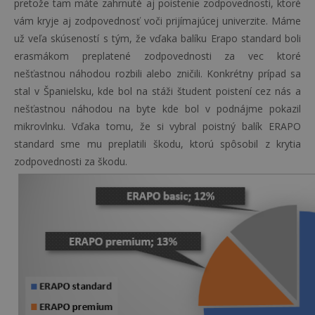
pretože tam máte zahrnuté aj poistenie zodpovednosti, ktoré
vám kryje aj zodpovednosť voči prijímajúcej univerzite. Máme
už veľa skúseností s tým, že vďaka balíku Erapo standard boli
erasmákom preplatené zodpovednosti za vec ktoré
nešťastnou náhodou rozbili alebo zničili. Konkrétny prípad sa
stal v Španielsku, kde bol na stáži študent poistení cez nás a
nešťastnou náhodou na byte kde bol v podnájme pokazil
mikrovlnku. Vďaka tomu, že si vybral poistný balík ERAPO
standard sme mu preplatili škodu, ktorú spôsobil z krytia
zodpovednosti za škodu.