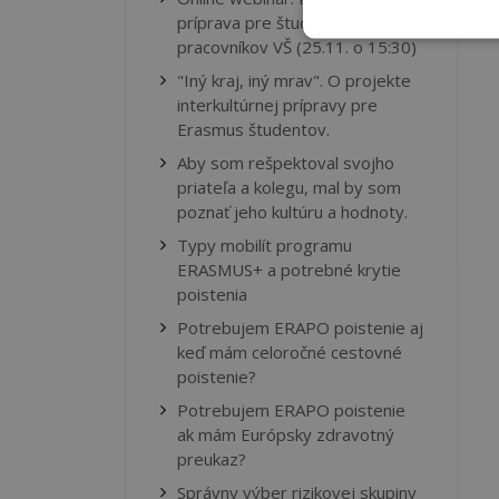
príprava pre študentov a
pracovníkov VŠ (25.11. o 15:30)
"Iný kraj, iný mrav". O projekte
interkultúrnej prípravy pre
Erasmus študentov.
Aby som rešpektoval svojho
priateľa a kolegu, mal by som
poznať jeho kultúru a hodnoty.
Typy mobilít programu
ERASMUS+ a potrebné krytie
poistenia
Potrebujem ERAPO poistenie aj
keď mám celoročné cestovné
poistenie?
Potrebujem ERAPO poistenie
ak mám Európsky zdravotný
preukaz?
Správny výber rizikovej skupiny