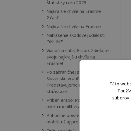
Štatistiky roku 2023
Najkrajšie chvíle na Erasme -
2.časť
Najkrajšie chvíle na Erasme
Nahlásenie škodovej udalosti
ONLINE
Vianočná súťaž Erapo: Zdieľajte
svoju najkrajšiu chvíľu na
Erasme!
Po zahraničnej stáži sa oplatí na
Slovensko vrátiť!
Táto webov
Predstavujeme nový projekt:
Použív
stážista.sk
súborov 
Príbeh erapo: Poistenie na
mieru mobilít erasmus+
Pohodlné poistenie Erasmus+
mobilít už aj pre stredné školy!
Online webinár: Interkultúrna