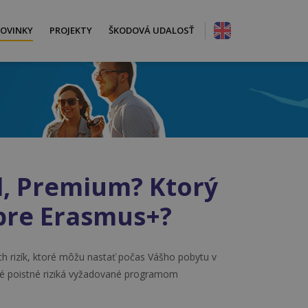
OVINKY
PROJEKTY
ŠKODOVÁ UDALOSŤ
d, Premium? Ktorý
pre Erasmus+?
ných rizík, ktoré môžu nastať počas Vášho pobytu v
né poistné riziká vyžadované programom