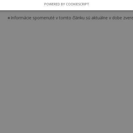
POWERED BY COOKIESCRIPT
∗Informácie spomenuté v tomto článku sú aktuálne v dobe zvere