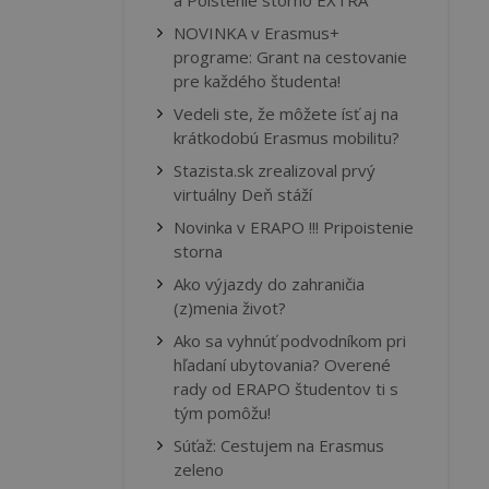
a Poistenie storno EXTRA
NOVINKA v Erasmus+
programe: Grant na cestovanie
pre každého študenta!
Vedeli ste, že môžete ísť aj na
krátkodobú Erasmus mobilitu?
Stazista.sk zrealizoval prvý
virtuálny Deň stáží
Novinka v ERAPO !!! Pripoistenie
storna
Ako výjazdy do zahraničia
(z)menia život?
Ako sa vyhnúť podvodníkom pri
hľadaní ubytovania? Overené
rady od ERAPO študentov ti s
tým pomôžu!
Súťaž: Cestujem na Erasmus
zeleno