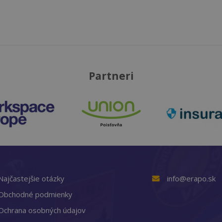
Partneri
Najčastejšie otázky
info@erapo.sk
Obchodné podmienky
Ochrana osobných údajov