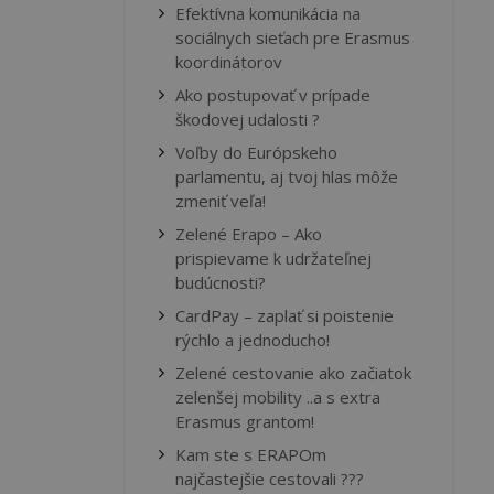
Efektívna komunikácia na
sociálnych sieťach pre Erasmus
koordinátorov
Ako postupovať v prípade
škodovej udalosti ?
Voľby do Európskeho
parlamentu, aj tvoj hlas môže
zmeniť veľa!
Zelené Erapo – Ako
prispievame k udržateľnej
budúcnosti?
CardPay – zaplať si poistenie
rýchlo a jednoducho!
Zelené cestovanie ako začiatok
zelenšej mobility ..a s extra
Erasmus grantom!
Kam ste s ERAPOm
najčastejšie cestovali ???