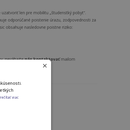
e uzatvoriť len pre mobilitu „študenstký pobyt“.
uje odporúčané poistenie úrazu, zodpovednosti za
ic obsahuje nasledovne poistne riziko:
ky, neváhajte
nás kontaktovať
mailom
×
skúsenosti.
šetkých
rečítať viac
ERAPO?