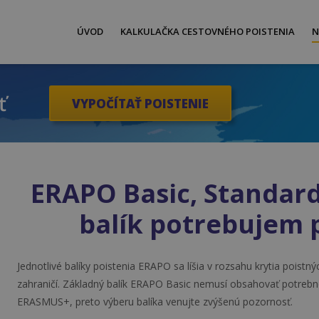
ÚVOD
KALKULAČKA CESTOVNÉHO POISTENIA
N
ť
VYPOČÍTAŤ POISTENIE
ERAPO Basic, Standar
balík potrebujem 
Jednotlivé balíky poistenia ERAPO sa líšia v rozsahu krytia poist
zahraničí. Základný balík ERAPO Basic nemusí obsahovať potreb
ERASMUS+, preto výberu balíka venujte zvýšenú pozornosť.