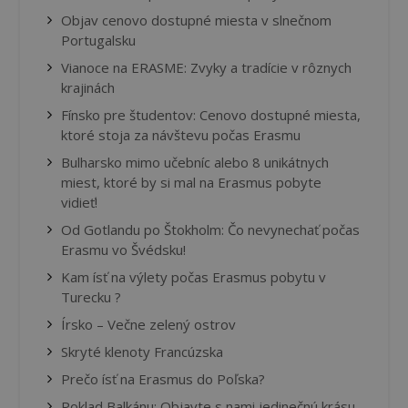
Objav cenovo dostupné miesta v slnečnom
Portugalsku
Vianoce na ERASME: Zvyky a tradície v rôznych
krajinách
Fínsko pre študentov: Cenovo dostupné miesta,
ktoré stoja za návštevu počas Erasmu
Bulharsko mimo učebníc alebo 8 unikátnych
miest, ktoré by si mal na Erasmus pobyte
vidieť!
Od Gotlandu po Štokholm: Čo nevynechať počas
Erasmu vo Švédsku!
Kam ísť na výlety počas Erasmus pobytu v
Turecku ?
Írsko – Večne zelený ostrov
Skryté klenoty Francúzska
Prečo ísť na Erasmus do Poľska?
Poklad Balkánu: Objavte s nami jedinečnú krásu