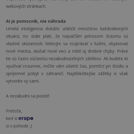
webových stránkach.
AI je pomocník, nie náhrada
Umelá inteligencia dokáže uľahčiť množstvo každodenných
situácií, no stále platí, že najväčším prínosom Erasmu sú
vlastné skúsenosti. Nebojte sa rozprávať s ľuďmi, objavovať
nové miesta, skúšať nové veci a robiť aj drobné chyby. Práve
tie sú často súčasťou nezabudnuteľných zážitkov. Ak budete AI
využívať rozumne, môže vám ušetriť čas, pomôcť pri štúdiu a
spríjemniť pobyt v zahraničí. Najdôležitejšie zážitky si však
vytvoríte vy sami.
A nezabudni sa poistiť!
Pretože,
keď si
si v pohode ;)