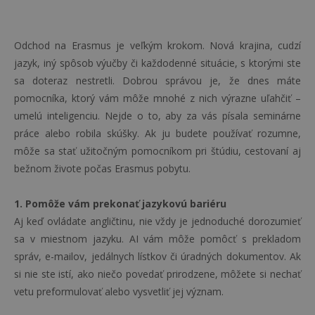
Odchod na Erasmus je veľkým krokom. Nová krajina, cudzí
jazyk, iný spôsob výučby či každodenné situácie, s ktorými ste
sa doteraz nestretli. Dobrou správou je, že dnes máte
pomocníka, ktorý vám môže mnohé z nich výrazne uľahčiť –
umelú inteligenciu. Nejde o to, aby za vás písala seminárne
práce alebo robila skúšky. Ak ju budete používať rozumne,
môže sa stať užitočným pomocníkom pri štúdiu, cestovaní aj
bežnom živote počas Erasmus pobytu.
1. Pomôže vám prekonať jazykovú bariéru
Aj keď ovládate angličtinu, nie vždy je jednoduché dorozumieť
sa v miestnom jazyku. AI vám môže pomôcť s prekladom
správ, e-mailov, jedálnych lístkov či úradných dokumentov. Ak
si nie ste istí, ako niečo povedať prirodzene, môžete si nechať
vetu preformulovať alebo vysvetliť jej význam.