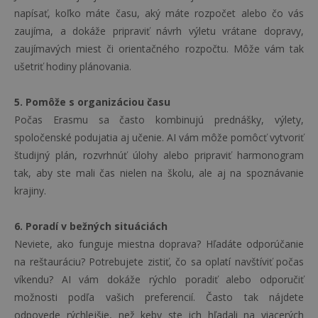
napísať, koľko máte času, aký máte rozpočet alebo čo vás
zaujíma, a dokáže pripraviť návrh výletu vrátane dopravy,
zaujímavých miest či orientačného rozpočtu. Môže vám tak
ušetriť hodiny plánovania.
5. Pomôže s organizáciou času
Počas Erasmu sa často kombinujú prednášky, výlety,
spoločenské podujatia aj učenie. AI vám môže pomôcť vytvoriť
študijný plán, rozvrhnúť úlohy alebo pripraviť harmonogram
tak, aby ste mali čas nielen na školu, ale aj na spoznávanie
krajiny.
6. Poradí v bežných situáciách
Neviete, ako funguje miestna doprava? Hľadáte odporúčanie
na reštauráciu? Potrebujete zistiť, čo sa oplatí navštíviť počas
víkendu? AI vám dokáže rýchlo poradiť alebo odporučiť
možnosti podľa vašich preferencií. Často tak nájdete
odpovede rýchlejšie, než keby ste ich hľadali na viacerých