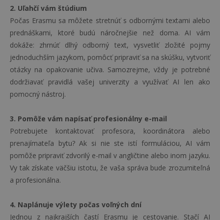
2. Uľahčí vám štúdium
Počas Erasmu sa môžete stretnúť s odbornými textami alebo
prednáškami, ktoré budú náročnejšie než doma. AI vám
dokáže: zhrnúť dlhý odborný text, vysvetliť zložité pojmy
jednoduchším jazykom, pomôcť pripraviť sa na skúšku, vytvoriť
otázky na opakovanie učiva. Samozrejme, vždy je potrebné
dodržiavať pravidlá vašej univerzity a využívať AI len ako
pomocný nástroj.
3. Pomôže vám napísať profesionálny e-mail
Potrebujete kontaktovať profesora, koordinátora alebo
prenajímateľa bytu? Ak si nie ste istí formuláciou, AI vám
pomôže pripraviť zdvorilý e-mail v angličtine alebo inom jazyku.
Vy tak získate väčšiu istotu, že vaša správa bude zrozumiteľná
a profesionálna.
4. Naplánuje výlety počas voľných dní
Jednou z najkrajších častí Erasmu je cestovanie. Stačí AI