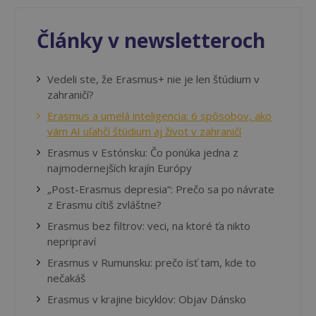
Články v newsletteroch
Vedeli ste, že Erasmus+ nie je len štúdium v
zahraničí?
Erasmus a umelá inteligencia: 6 spôsobov, ako
vám AI uľahčí štúdium aj život v zahraničí
Erasmus v Estónsku: Čo ponúka jedna z
najmodernejších krajín Európy
„Post-Erasmus depresia“: Prečo sa po návrate
z Erasmu cítiš zvláštne?
Erasmus bez filtrov: veci, na ktoré ťa nikto
nepripraví
Erasmus v Rumunsku: prečo ísť tam, kde to
nečakáš
Erasmus v krajine bicyklov: Objav Dánsko