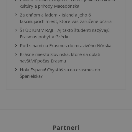
kultúry a prírody Macedónska
Za ohňom a ľadom - Island a jeho 6
fascinujúcich miest, ktoré vás zaručene očaria
ŠTÚDIUM V RAJI - Aj takto študenti nazývajú
Erasmus pobyt v Grécku
Poď s nami na Erasmus do mrazivého Nórska
Krásne miesta Slovinska, ktoré sa oplatí
navštíviť počas Erasmu
Hola Espana! Chystáš sa na erasmus do
Španielska?
Partneri