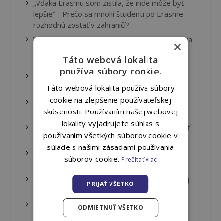
„Vďaka Erasmu som zistila, že inde môže byť
lepšie“ - Prečo sa mnohí študenti po Erasme
rozhodnú zostať v zahraničí?
Víkendový Manažér: slovenská spoločenská hra
×
o amatérskom futbale, ktorá prerazila v
Táto webová lokalita
zahraničí
používa súbory cookie.
Erasmus v Škandinávii: Prečo sa oplatí nebáť
zimy a tmy
Táto webová lokalita používa súbory
cookie na zlepšenie používateľskej
Erasmus v Česku: Blízko domova, ale s úplne
skúsenosti. Používaním našej webovej
novým pohľadom
lokality vyjadrujete súhlas s
Erasmus a nové jazyky: Prečo je lepšie hovoriť
používaním všetkých súborov cookie v
zle než mlčať
súlade s našimi zásadami používania
Štúdium s vôňou mora: objav Maltu cez
súborov cookie.
Prečítať viac
Erasmus
Brigáda počas Erasmu – oplatí sa alebo radšej
PRIJAŤ VŠETKO
len študovať?
Erasmus snack: rýchle a zdravé sušienky na
ODMIETNUŤ VŠETKO
cesty