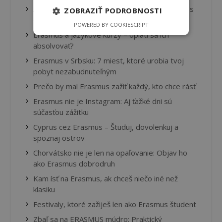
Ako si vybrať predmety na Erasme a zladiť ich s
ZOBRAZIŤ PODROBNOSTI
domácou univerzitou
POWERED BY COOKIESCRIPT
Erasmus a jazykové kurzy – oplatí sa ich
absolvovať?
Erasmus v Srbsku: 7 miest, ktoré urobia tvoj
pobyt nezabudnuteľným
Prečo by mal Erasmus zažiť každý, kto chce rásť
Erasmus nie je Instagram: Aj ťažké dni sú
súčasťou zážitku
Cyprus cez Erasmus – Študuj, dovolenkuj a
spoznaj ostrov
Chorvátsko nie je len na opaľovanie: Objav ho
ako Erasmus dobrodruh
Kam ísť na Erasmus, ak chceš niečo iné než
klasiku
Festivaly, ktoré zažiješ len ako Erasmus študent
Zbaľ sa na ERASMUS múdro: Praktický