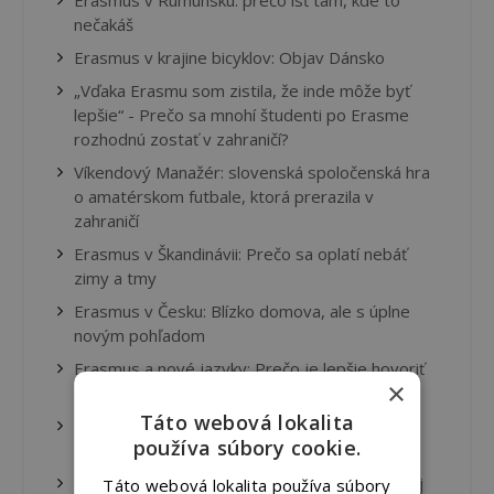
Erasmus v Rumunsku: prečo ísť tam, kde to
nečakáš
Erasmus v krajine bicyklov: Objav Dánsko
„Vďaka Erasmu som zistila, že inde môže byť
lepšie“ - Prečo sa mnohí študenti po Erasme
rozhodnú zostať v zahraničí?
Víkendový Manažér: slovenská spoločenská hra
o amatérskom futbale, ktorá prerazila v
zahraničí
Erasmus v Škandinávii: Prečo sa oplatí nebáť
zimy a tmy
Erasmus v Česku: Blízko domova, ale s úplne
novým pohľadom
Erasmus a nové jazyky: Prečo je lepšie hovoriť
×
zle než mlčať
Táto webová lokalita
Štúdium s vôňou mora: objav Maltu cez
používa súbory cookie.
Erasmus
Brigáda počas Erasmu – oplatí sa alebo radšej
Táto webová lokalita používa súbory