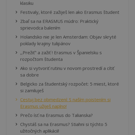
klasiku
Festivaly, ktoré zažiješ len ako Erasmus študent
Zbaľ sa na ERASMUS múdro: Praktický
sprievodca balením
Holandsko nie je len Amsterdam: Objav skryté
poklady krajiny tulipánov
,,Prežiť" a zažiť ! Erasmus v Španielsku s
rozpočtom študenta
Ako si vytvoriť rutinu v novom prostredí a cítiť
sa dobre
Belgicko za študentský rozpočet: 5 miest, ktoré
si zamiluješ
Cestuj bez obmedzení: S naším poistením si
Erasmus užiješ naplno!
Prečo ísť na Erasmus do Talianska?
Chystáš sa na Erasmus? Stiahni si týchto 5
užitočných aplikácií!