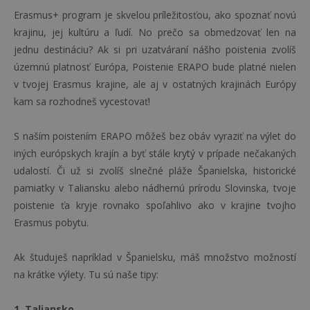
Erasmus+ program je skvelou príležitosťou, ako spoznať novú
krajinu, jej kultúru a ľudí. No prečo sa obmedzovať len na
jednu destináciu? Ak si pri uzatváraní nášho poistenia zvolíš
územnú platnosť Európa, Poistenie ERAPO bude platné nielen
v tvojej Erasmus krajine, ale aj v ostatných krajinách Európy
kam sa rozhodneš vycestovať!
S naším poistením ERAPO môžeš bez obáv vyraziť na výlet do
iných európskych krajín a byť stále krytý v prípade nečakaných
udalostí. Či už si zvolíš slnečné pláže Španielska, historické
pamiatky v Taliansku alebo nádhernú prírodu Slovinska, tvoje
poistenie ťa kryje rovnako spoľahlivo ako v krajine tvojho
Erasmus pobytu.
Ak študuješ napríklad v Španielsku, máš množstvo možností
na krátke výlety. Tu sú naše tipy:
1. Taliansko