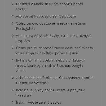
Erasmus v Maďarsku: Kam na výlet počas
štúdia?
Ako zostať fit počas Erasmus pobytu
Objav cenovo dostupné miesta v slnečnom
Portugalsku
Vianoce na ERASME: Zvyky a tradície v rôznych
krajinách
Fínsko pre študentov: Cenovo dostupné miesta,
ktoré stoja za návštevu počas Erasmu
Bulharsko mimo učebníc alebo 8 unikátnych
miest, ktoré by si mal na Erasmus pobyte
vidieť!
Od Gotlandu po Štokholm: Čo nevynechať počas
Erasmu vo Švédsku!
Kam ísť na výlety počas Erasmus pobytu v
Turecku ?
Írsko – Večne zelený ostrov