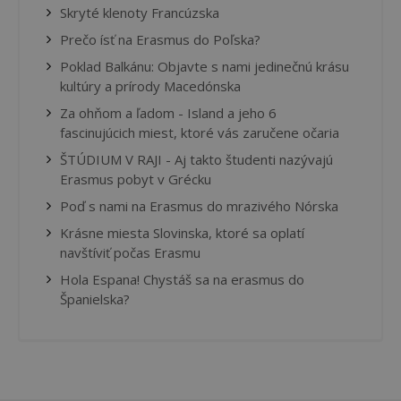
Skryté klenoty Francúzska
Prečo ísť na Erasmus do Poľska?
Poklad Balkánu: Objavte s nami jedinečnú krásu
kultúry a prírody Macedónska
Za ohňom a ľadom - Island a jeho 6
fascinujúcich miest, ktoré vás zaručene očaria
ŠTÚDIUM V RAJI - Aj takto študenti nazývajú
Erasmus pobyt v Grécku
Poď s nami na Erasmus do mrazivého Nórska
Krásne miesta Slovinska, ktoré sa oplatí
navštíviť počas Erasmu
Hola Espana! Chystáš sa na erasmus do
Španielska?