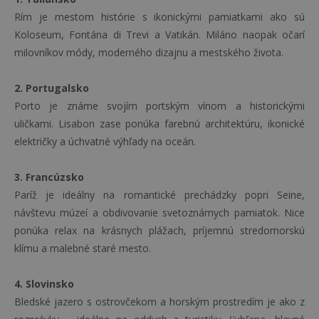
Rím je mestom histórie s ikonickými pamiatkami ako sú
Koloseum, Fontána di Trevi a Vatikán. Miláno naopak očarí
milovníkov módy, moderného dizajnu a mestského života.
2. Portugalsko
Porto je známe svojím portským vínom a historickými
uličkami. Lisabon zase ponúka farebnú architektúru, ikonické
električky a úchvatné výhľady na oceán.
3. Francúzsko
Paríž je ideálny na romantické prechádzky popri Seine,
návštevu múzeí a obdivovanie svetoznámych pamiatok. Nice
ponúka relax na krásnych plážach, príjemnú stredomorskú
klímu a malebné staré mesto.
4. Slovinsko
Bledské jazero s ostrovčekom a horským prostredím je ako z