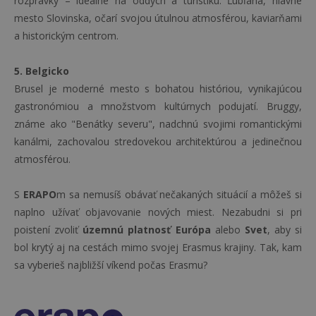
rozprávky – ideálne na oddych a turistiku. Ľubľana, hlavné
mesto Slovinska, očarí svojou útulnou atmosférou, kaviarňami
a historickým centrom.
5. Belgicko
Brusel je moderné mesto s bohatou históriou, vynikajúcou
gastronómiou a množstvom kultúrnych podujatí. Bruggy,
známe ako "Benátky severu", nadchnú svojimi romantickými
kanálmi, zachovalou stredovekou architektúrou a jedinečnou
atmosférou.
S
ERAPO
m sa nemusíš obávať nečakaných situácií a môžeš si
naplno užívať objavovanie nových miest. Nezabudni si pri
poistení zvoliť
územnú platnosť Európa
alebo
Svet
, aby si
bol krytý aj na cestách mimo svojej Erasmus krajiny. Tak, kam
sa vyberieš najbližší víkend počas Erasmu?