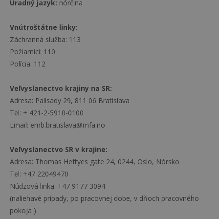
Úradný jazyk:
nórčina
Vnútroštátne linky:
Záchranná služba: 113
Požiarnici: 110
Polícia: 112
Veľvyslanectvo krajiny na SR:
Adresa: Palisady 29, 811 06 Bratislava
Tel: + 421-2-5910-0100
Email: emb.bratislava@mfa.no
Veľvyslanectvo SR v krajine:
Adresa: Thomas Heftyes gate 24, 0244, Oslo, Nórsko
Tel: +47 22049470
Núdzová linka: +47 9177 3094
(naliehavé prípady, po pracovnej dobe, v dňoch pracovného
pokoja )