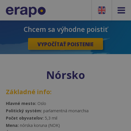
Chcem sa výhodne poistiť
VYPOČÍTAŤ POISTENIE
Nórsko
Základné info:
Hlavné mesto:
Oslo
Politický systém:
parlamentná monarchia
Počet obyvateľov:
5,3 mil
Mena:
nórska koruna (NOK)