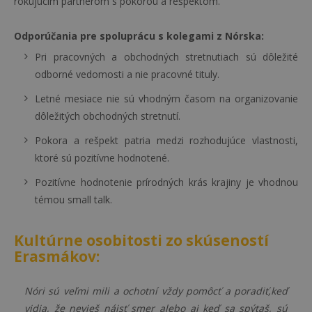
rokujúcim partnerom s pokorou a rešpektom.
Odporúčania pre spoluprácu s kolegami z Nórska:
Pri pracovných a obchodných stretnutiach sú dôležité
odborné vedomosti a nie pracovné tituly.
Letné mesiace nie sú vhodným časom na organizovanie
dôležitých obchodných stretnutí.
Pokora a rešpekt patria medzi rozhodujúce vlastnosti,
ktoré sú pozitívne hodnotené.
Pozitívne hodnotenie prírodných krás krajiny je vhodnou
témou small talk.
Kultúrne osobitosti zo skúseností
Erasmákov:
Nóri sú veľmi mili a ochotní vždy pomôcť a poradiť,keď
vidia, že nevieš nájsť smer alebo aj keď sa spýtaš, sú