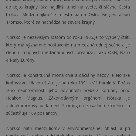
do tejto krajiny láka najdlhší tunel na svete, či slávna Cesta
trollov. Medzi najkrajšie miesta patria Oslo, Bergen alebo
Tromso, ktoré sa nachádza na severe krajiny.
Nórsko je nezávislým štátom od roku 1905.Je to vyspelý štát,
ktorý má významné postavenie na medzinárodnej scéne a je
členom mnohých medzinárodných organizácii ako OSN, Nato
a Rady Európy.
Nórsko je konstitučná monarchia a oficiálny názov je Norské
kráľovstvo. Hlavou štátu je od roku 1991 kráľ Harald V. Počas
jeho neprítomnosti jeho povinnosti preberá korunný princ
Haakon Magnus. Zákonodarným orgánom Nórska je
jednokomorový parlament Storting,na zasadnutí ktorého sa
zúčastňuje 169 poslancov.
Nórsko patrí medzi lídrov v environmentálnej oblasti a pri
naplňovaní cieľov udržateľného rozvoja. V tejto oblasti