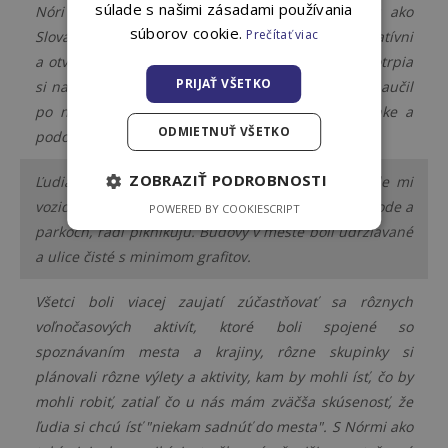
súlade s našimi zásadami používania
Nóri trávia viac času v prírode a viac športujú ako
súborov cookie.
Prečítať viac
Slováci, sú menej spontánni a tiež menej komunikatívni
a otvorení. Radi prijímajú cudzincov, ale pozor, potrpia
PRIJAŤ VŠETKO
si na to, aby sa každý, kto tu chce žiť a pracovať naučil
po nórsky, mal nórske číslo, účet v nórskej banke a
ODMIETNUŤ VŠETKO
podobne.
ZOBRAZIŤ PODROBNOSTI
Ľudia boli milí a príjemne naladení. Na prechode mi
vozidlá dávali prednosť. Voľný čas Nóri trávia v prírode a
POWERED BY COOKIESCRIPT
parkoch, radi piknikujú. Budovy v meste boli udržiavané
a ulice čisté s minimom grafitov.
Všetci boli viacej zaujatí zúčastňovať sa rôznych
voľnočasových aktivít, ktoré boli spojené so
spoznávaním mesta a krajiny, rôzne skupinky si
plánovali rôzne výlety a aktivity, kam by mohli ísť, čo by
mohli robiť, zatiaľ čo u nás mám zväčša skúsenosť, že
ľudia si chcú ísť "niekam sadnúť do mesta". S Nórmi ako