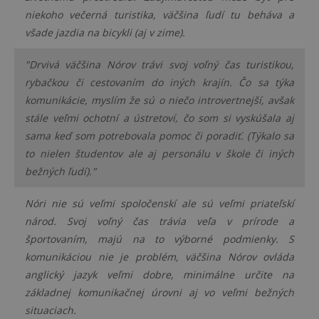
niekoho večerná turistika, väčšina ľudí tu beháva a
všade jazdia na bicykli (aj v zime).
"Drvivá väčšina Nórov trávi svoj voľný čas turistikou,
rybačkou či cestovaním do iných krajín. Čo sa týka
komunikácie, myslím že sú o niečo introvertnejší, avšak
stále veľmi ochotní a ústretoví, čo som si vyskúšala aj
sama keď som potrebovala pomoc či poradiť. (Týkalo sa
to nielen študentov ale aj personálu v škole či iných
bežných ľudí)."
Nóri nie sú veľmi spoločenskí ale sú veľmi priateľskí
národ. Svoj voľný čas trávia veľa v prírode a
športovaním, majú na to výborné podmienky. S
komunikáciou nie je problém, väčšina Nórov ovláda
anglický jazyk veľmi dobre, minimálne určite na
základnej komunikačnej úrovni aj vo veľmi bežných
situaciach.