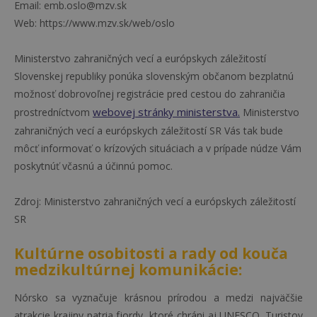
Email: emb.oslo@mzv.sk
Web: https://www.mzv.sk/web/oslo
Ministerstvo zahraničných vecí a európskych záležitostí
Slovenskej republiky ponúka slovenským občanom bezplatnú
možnosť dobrovoľnej registrácie pred cestou do zahraničia
webovej stránky ministerstva.
prostredníctvom
Ministerstvo
zahraničných vecí a európskych záležitostí SR Vás tak bude
môcť informovať o krízových situáciach a v prípade núdze Vám
poskytnúť včasnú a účinnú pomoc.
Zdroj: Ministerstvo zahraničných vecí a európskych záležitostí
SR
Kultúrne osobitosti a rady od kouča
medzikultúrnej komunikácie:
Nórsko sa vyznačuje krásnou prírodou a medzi najväčšie
atrakcie krajiny patria fjordy, ktoré chráni aj UNESCO. Turistov