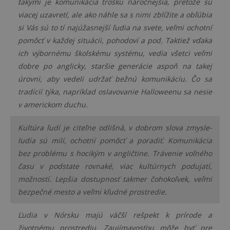
takými je komunikácia trošku náročnejšia, pretože sú
viacej uzavretí, ale ako náhle sa s nimi zblížite a obľúbia
si Vás sú to tí najúžasnejší ľudia na svete, veľmi ochotní
pomôcť v každej situácii, pohodoví a pod. Taktiež vďaka
ich výbornému školskému systému, vedia všetci veľmi
dobre po anglicky, staršie generácie aspoň na takej
úrovni, aby vedeli udržať bežnú komunikáciu. Čo sa
tradícií týka, napríklad oslavovanie Halloweenu sa nesie
v americkom duchu.
Kultúra ľudí je citeľne odlišná, v dobrom slova zmysle-
ludia sú milí, ochotní pomôcť a poradiť. Komunikácia
bez problému s hocikým v angličtine. Trávenie voľného
času v podstate rovnaké, viac kultúrnych podujatí,
možností. Lepšia dostupnosť takmer čohokoľvek, veľmi
bezpečné mesto a veľmi kľudné prostredie.
Ľudia v Nórsku majú väčší rešpekt k prírode a
životnému prostrediu. Zaujímavosťou môže byť pre