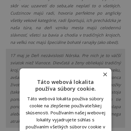
skôr viac uzavretí do seba,ale neplatí to o všetkých.
Cudzincov majú radi, hovoria perfektne po anglicky
všetky vekové kategórie, radi športujú, ich prechádzka je
naša túra, na deň vzniku mesta majú celodennú
slávnosť, všetci sa bavia a chodia v tradičných krojoch,
na veľkú noc majú špeciálne bohaté ranajky (ako obed).
17 maj je Deň nezávislosti Nórska. Pre nich je to väčší
sviatok niež Vianoce.
Dievčatá a ženy obliekajú tradičný
kroj, ktorý mimochodom dostanú už v mladom veku,
×
avšak väčšinou sa dá nastavovať čiže ho máju do konca
Táto webová lokalita
života. Pre mužov je typické oblek a vysoké ponožky
používa súbory cookie.
(take špeciálne, tradične Nórske ponožky, ktoré stoja
Táto webová lokalita používa súbory
pomaly takisto ako žensky kroj). Mimochodom tie
cookie na zlepšenie používateľskej
ponožky nosia aj v iné dni. Nórky šalejú keď vidia chlapa
skúsenosti. Používaním našej webovej
alebo muža v tých ponožkách, pre nich je to mega
lokality vyjadrujete súhlas s
atraktívne.
používaním všetkých súborov cookie v