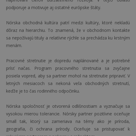
podporuje a motivuje aj ostatné európske štáty.
Nórska obchodná kultúra patrí medzi kultúry, ktoré nekladú
dôraz na hierarchiu. To znamená, že v obchodnom kontakte
sa nepožívajú tituly a relatívne rýchle sa prechádza ku krstným
menám.
Pracovné stretnutie je dopredu naplánované a je potrebné
prísť načas. Program pracovného stretnutia sa zvyčajne
posiela vopred, aby sa partner mohol na stretnutie pripraviť. V
letných mesiacoch sa nekoná veľa obchodných stretnutí,
keďže je to čas rodinného odpočinku.
Nórska spoločnosť je otvorená odlišnostiam a vyznačuje sa
vysokou mierou tolerancie. Nórsky partner pozitívne oceňuje
small tak, ktorý sa zameriava na témy ako je príroda,
geografia, či ochrana prírody. Oceňuje sa pristupovať k