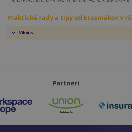
ludia v hlavnom meste vela chodia do lesa na huby, su hrdi 
Praktické rady a tipy od Erasmákov v 
Vilnius
Partneri