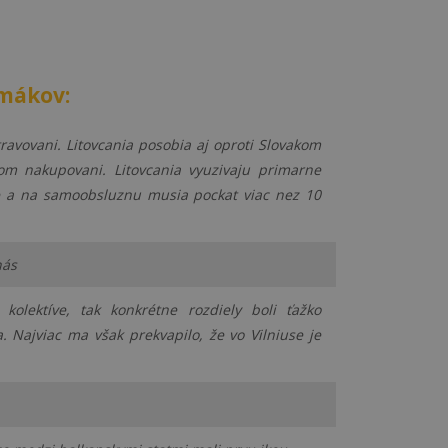
smákov:
ravovani. Litovcania posobia aj oproti Slovakom
om nakupovani. Litovcania vyuzivaju primarne
e a na samoobsluznu musia pockat viac nez 10
nás
lektíve, tak konkrétne rozdiely boli ťažko
a. Najviac ma však prekvapilo, že vo Vilniuse je