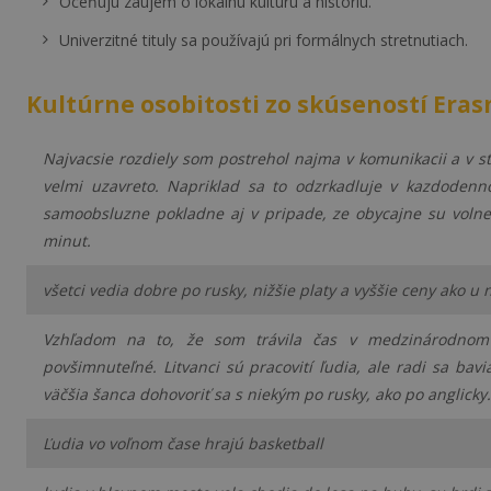
Oceňujú záujem o lokálnu kultúru a históriu.
Univerzitné tituly sa používajú pri formálnych stretnutiach.
Kultúrne osobitosti zo skúseností Era
Najvacsie rozdiely som postrehol najma v komunikacii a v st
velmi uzavreto. Napriklad sa to odzrkadluje v kazdodenn
samoobsluzne pokladne aj v pripade, ze obycajne su voln
minut.
všetci vedia dobre po rusky, nižšie platy a vyššie ceny ako u 
Vzhľadom na to, že som trávila čas v medzinárodnom ko
povšimnuteľné. Litvanci sú pracovití ľudia, ale radi sa bavi
väčšia šanca dohovoriť sa s niekým po rusky, ako po anglicky.
Ľudia vo voľnom čase hrajú basketball