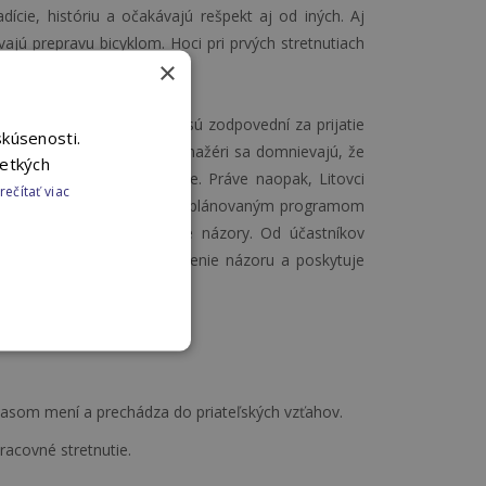
dície, históriu a očakávajú rešpekt aj od iných. Aj
ívajú prepravu bicyklom. Hoci pri prvých stretnutiach
×
eľské vzťahy.
e. Inými slovami nadriadení sú zodpovední za prijatie
skúsenosti.
ohí obchodní partneri a manažéri sa domnievajú, že
šetkých
dnostňujú spoluprácu v tíme. Práve naopak, Litovci
rečítať viac
utia prebiehajú v súlade s naplánovaným programom
e, v ktorom vyjadrujú svoje názory. Od účastníkov
rý dáva priestor na vyjadrenie názoru a poskytuje
časom mení a prechádza do priateľských vzťahov.
acovné stretnutie.