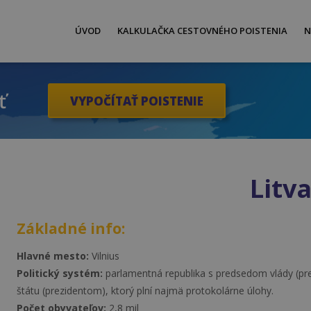
ÚVOD
KALKULAČKA CESTOVNÉHO POISTENIA
N
ť
VYPOČÍTAŤ POISTENIE
Litv
Základné info:
Hlavné mesto:
Vilnius
Politický systém:
parlamentná republika s predsedom vlády (pr
štátu (prezidentom), ktorý plní najmä protokolárne úlohy.
Počet obyvateľov:
2,8 mil