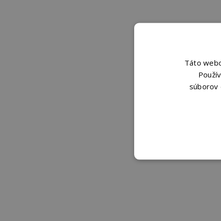
Táto webov
Použív
súborov 