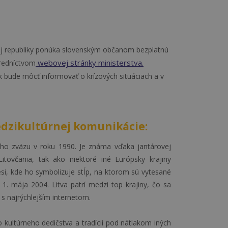
skej republiky ponúka slovenským občanom bezplatnú
webovej stránky ministerstva.
tredníctvom
ak bude môcť informovať o krízových situáciach a v
edzikultúrnej komunikácie:
skeho zväzu v roku 1990. Je známa vďaka jantárovej
Litovčania, tak ako niektoré iné Európsky krajiny
ési, kde ho symbolizuje stĺp, na ktorom sú vytesané
1. mája 2004. Litva patrí medzi top krajiny, čo sa
s najrýchlejším internetom.
o kultúrneho dedičstva a tradícii pod nátlakom iných