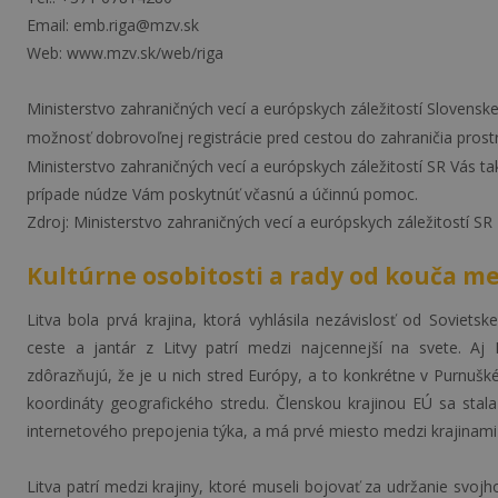
Email: emb.riga@mzv.sk
Web: www.mzv.sk/web/riga
Ministerstvo zahraničných vecí a európskych záležitostí Sloven
možnosť dobrovoľnej registrácie pred cestou do zahraničia pros
Ministerstvo zahraničných vecí a európskych záležitostí SR Vás t
prípade núdze Vám poskytnúť včasnú a účinnú pomoc.
Zdroj: Ministerstvo zahraničných vecí a európskych záležitostí SR
Kultúrne osobitosti a rady od kouča m
Litva bola prvá krajina, ktorá vyhlásila nezávislosť od Soviet
ceste a jantár z Litvy patrí medzi najcennejší na svete. Aj 
zdôrazňujú, že je u nich stred Európy, a to konkrétne v Purnušk
koordináty geografického stredu. Členskou krajinou EÚ sa stala 
internetového prepojenia týka, a má prvé miesto medzi krajinami 
Litva patrí medzi krajiny, ktoré museli bojovať za udržanie svojh