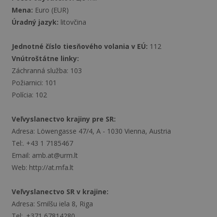
Mena:
Euro (EUR)
Úradný jazyk:
litovčina
Jednotné číslo tiesňového volania v EÚ:
112
Vnútroštátne linky:
Záchranná služba: 103
Požiarnici: 101
Polícia: 102
Veľvyslanectvo krajiny pre SR:
Adresa: Löwengasse 47/4, A - 1030 Vienna, Austria
Tel:. +43 1 7185467
Email: amb.at@urm.lt
Web: http://at.mfa.lt
Veľvyslanectvo SR v krajine:
Adresa: Smilšu iela 8, Riga
Tel:. +371 67814280