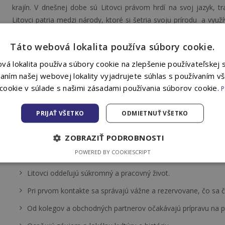
krajín. V dnešnej dobe sú Litovci právom hrdí na svoj jazyk, tra
Litovci patria medzi národy, ktoré si šetria svoju prírodu a využ
sa môžu zdať skôr rezervovaní, po prelomení ľadov vznikajú priat
Táto webová lokalita používa súbory cookie.
Litva patrí ku kultúram, ktoré sú založené na hierarchii a status
á lokalita používa súbory cookie na zlepšenie používateľskej 
rozhodnutí a jasné pokyny, ktoré členovia tímu dodržiavajú. Mn
aním našej webovej lokality vyjadrujete súhlas s používaním v
Litovci patria medzi kolektívne kultúry, inými slovami, že upre
cookie v súlade s našimi zásadami používania súborov cookie.
P
očakávajú individuálnu motiváciu a ocenenie. Pracovné stretn
a status jednotlivých účastníkov určuje ich priebeh a poradi
PRIJAŤ VŠETKO
ODMIETNUŤ VŠETKO
pracovnej diskusie sa očakáva pokojný komunikačný prejav, kto
krátke pauzy na premýšľanie.
ZOBRAZIŤ PODROBNOSTI
POWERED BY COOKIESCRIPT
Odporúčania pre spoluprácu s kolegami z Litvy:
Litovci oddeľujú súkromný a pracovný život.
Pri prvom kontakte sa správajú vážne a rezervovane, čo sa 
Od kolegov a obchodných partnerov očakávajú prípravu na pr